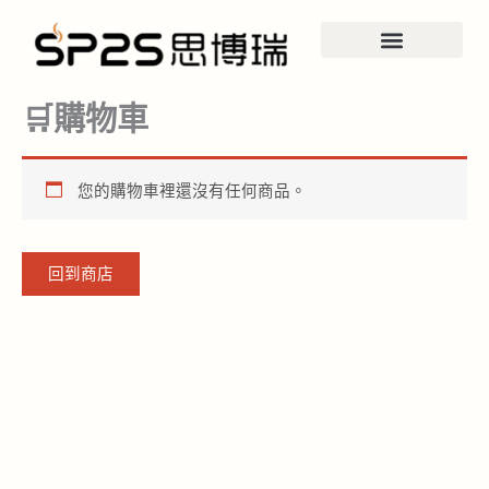
跳
至
主
SP2S電子煙資訊
要
🛒購物車
內
容
您的購物車裡還沒有任何商品。
回到商店